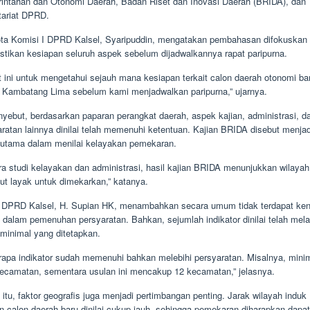
intahan dan Otonomi Daerah, Badan Riset dan Inovasi Daerah (BRIDA), dan
tariat DPRD.
ta Komisi I DPRD Kalsel, Syaripuddin, mengatakan pembahasan difokuskan
tikan kesiapan seluruh aspek sebelum dijadwalkannya rapat paripurna.
t ini untuk mengetahui sejauh mana kesiapan terkait calon daerah otonomi ba
 Kambatang Lima sebelum kami menjadwalkan paripurna,” ujarnya.
nyebut, berdasarkan paparan perangkat daerah, aspek kajian, administrasi, d
ratan lainnya dinilai telah memenuhi ketentuan. Kajian BRIDA disebut menjad
 utama dalam menilai kelayakan pemekaran.
ra studi kelayakan dan administrasi, hasil kajian BRIDA menunjukkan wilayah
ut layak untuk dimekarkan,” katanya.
 DPRD Kalsel, H. Supian HK, menambahkan secara umum tidak terdapat ken
i dalam pemenuhan persyaratan. Bahkan, sejumlah indikator dinilai telah mel
 minimal yang ditetapkan.
rapa indikator sudah memenuhi bahkan melebihi persyaratan. Misalnya, mini
kecamatan, sementara usulan ini mencakup 12 kecamatan,” jelasnya.
 itu, faktor geografis juga menjadi pertimbangan penting. Jarak wilayah induk
n calon daerah baru dinilai cukup jauh, sehingga pemekaran diharapkan dapat