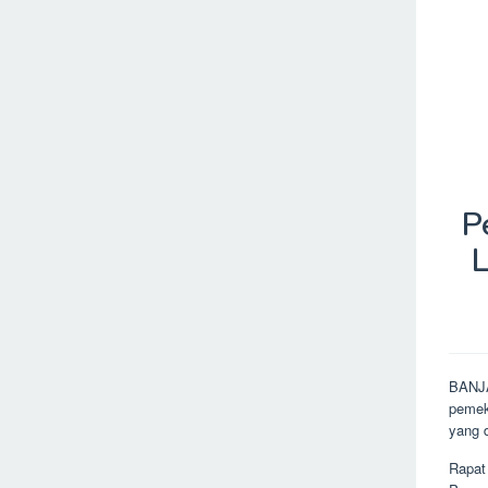
P
L
BANJA
pemek
yang 
Rapat