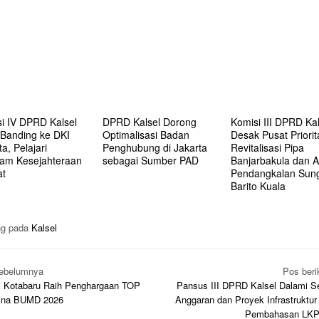
i IV DPRD Kalsel
DPRD Kalsel Dorong
Komisi III DPRD Kal
 Banding ke DKI
Optimalisasi Badan
Desak Pusat Priori
a, Pelajari
Penghubung di Jakarta
Revitalisasi Pipa
am Kesejahteraan
sebagai Sumber PAD
Banjarbakula dan A
at
Pendangkalan Sun
Barito Kuala
ng pada
Kalsel
vigasi
ebelumnya
Pos beri
s
i Kotabaru Raih Penghargaan TOP
Pansus III DPRD Kalsel Dalami S
ina BUMD 2026
Anggaran dan Proyek Infrastruktur
Pembahasan LKP