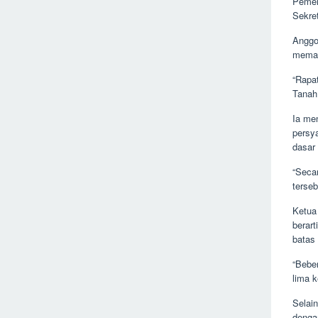
Pemer
Sekre
Anggo
memas
“Rapa
Tanah
Ia me
persya
dasar
“Seca
terseb
Ketua
berart
batas
“Bebe
lima 
Selain
denga