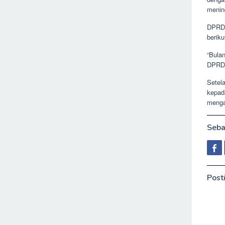
menin
DPRD 
berik
“Bula
DPRD,
Setel
kepad
menga
Seba
Posti