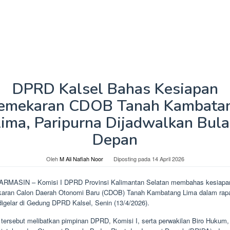
DPRD Kalsel Bahas Kesiapan
emekaran CDOB Tanah Kambata
ima, Paripurna Dijadwalkan Bul
Depan
Oleh
M Ali Nafiah Noor
Diposting pada
14 April 2026
RMASIN – Komisi I DPRD Provinsi Kalimantan Selatan membahas kesiapa
aran Calon Daerah Otonomi Baru (CDOB) Tanah Kambatang Lima dalam rap
digelar di Gedung DPRD Kalsel, Senin (13/4/2026).
 tersebut melibatkan pimpinan DPRD, Komisi I, serta perwakilan Biro Hukum,