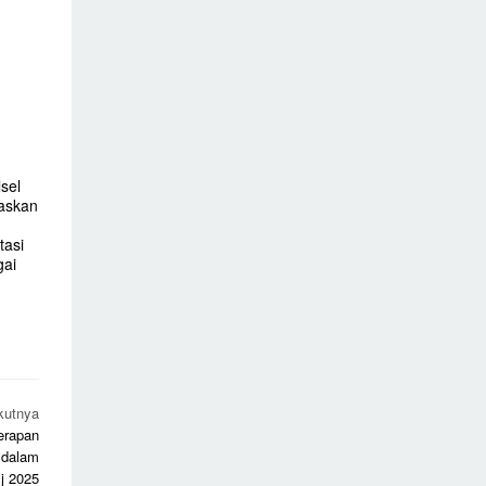
sel
taskan
tasi
gai
kutnya
erapan
 dalam
j 2025