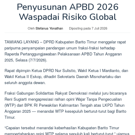
Penyusunan APBD 2026
Waspadai Risiko Global
Oleh
Stefanus Yonathan
Diposting pada
7 Juli 2026
TAMIANG LAYANG – DPRD Kabupaten Barito Timur menggelar rapat
paripurna penyampaian pandangan umum fraksi-fraksi terhadap
Raperda Pertanggungjawaban Pelaksanaan APBD Tahun Anggaran
2025, Selasa (7/7/2026).
Rapat dipimpin Ketua DPRD Nur Sulistio, Wakil Ketua I Mardianto, dan
Wakil Ketua II Eskop, dihadiri Sekretaris Daerah Misnohartaku dan
seluruh anggota dewan.
Fraksi Gabungan Solidaritas Rakyat Demokrasi melalui juru bicaranya
Reni Sugiarti mengapresiasi raihan opini Wajar Tanpa Pengecualian
(WTP) dari BPK RI Perwakilan Kalimantan Tengah atas LKPD Tahun
Anggaran 2025 — menandai WTP kesepuluh berturut-turut bagi Barito
Timur.
“Capaian tersebut menandai keberhasilan Kabupaten Barito Timur
mempertahankan opini WTP selama sepuluh kali berturut-turut,” ujarnya.