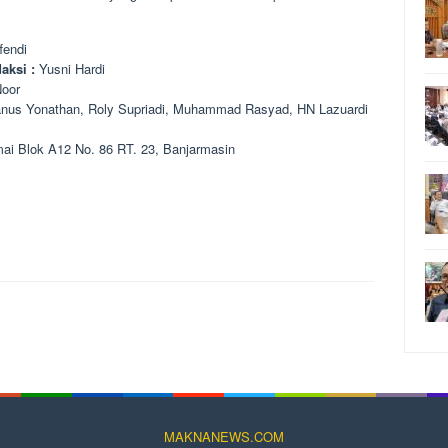
fendi
aksi
:
Yusni Hardi
Noor
nus Yonathan, Roly Supriadi, Muhammad Rasyad, HN Lazuardi
 Blok A12 No. 86 RT. 23, Banjarmasin
MAKNANEWS.COM