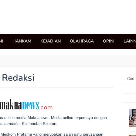
MI
HANKAM
KEJADIAN
OLAHRAGA
OPINI
LAIN
Redaksi
Cari
untuk:
s online media Maknanews. Media online terpercaya dengan
 Banjarmasin, Kalimantan Selatan.
 Medkom Pratama yang merupakan salah satu perusahaan