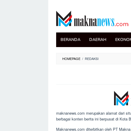
Loncat
ke
konten
BERANDA
DAERAH
EKONO
HOMEPAGE
/
REDAKSI
Oleh
admin
Diposting
pada
25
September
2019
maknanews.com merupakan alamat dari situ
berbagai konten berita ini berpusat di Kota
Maknanews.com diterbitkan oleh PT Makna