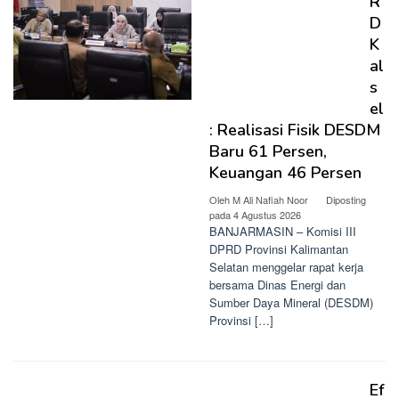
R
D
K
al
s
el
: Realisasi Fisik DESDM
Baru 61 Persen,
Keuangan 46 Persen
Oleh
M Ali Nafiah Noor
Diposting
pada
4 Agustus 2026
BANJARMASIN – Komisi III
DPRD Provinsi Kalimantan
Selatan menggelar rapat kerja
bersama Dinas Energi dan
Sumber Daya Mineral (DESDM)
Provinsi […]
Ef