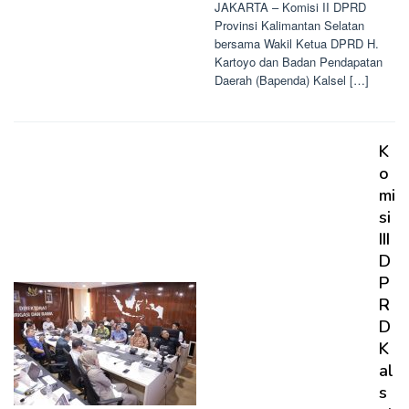
JAKARTA – Komisi II DPRD
Provinsi Kalimantan Selatan
bersama Wakil Ketua DPRD H.
Kartoyo dan Badan Pendapatan
Daerah (Bapenda) Kalsel […]
K
o
mi
si
III
D
P
R
D
K
al
s