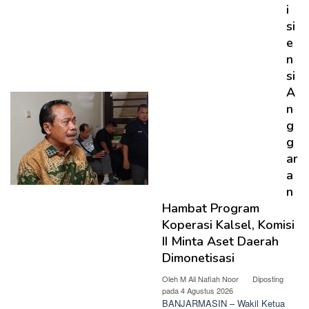
i
si
e
n
si
A
n
g
g
ar
a
n
Hambat Program
Koperasi Kalsel, Komisi
II Minta Aset Daerah
Dimonetisasi
Oleh
M Ali Nafiah Noor
Diposting
pada
4 Agustus 2026
BANJARMASIN – Wakil Ketua