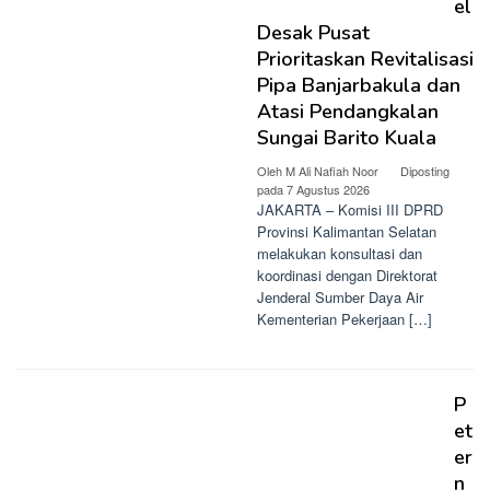
el
Desak Pusat
Prioritaskan Revitalisasi
Pipa Banjarbakula dan
Atasi Pendangkalan
Sungai Barito Kuala
Oleh
M Ali Nafiah Noor
Diposting
pada
7 Agustus 2026
JAKARTA – Komisi III DPRD
Provinsi Kalimantan Selatan
melakukan konsultasi dan
koordinasi dengan Direktorat
Jenderal Sumber Daya Air
Kementerian Pekerjaan […]
P
et
er
n