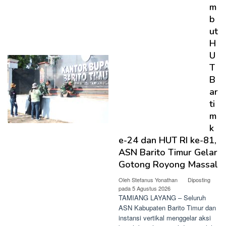
m
b
ut
H
U
T
B
ar
ti
m
k
e-24 dan HUT RI ke-81,
ASN Barito Timur Gelar
Gotong Royong Massal
Oleh
Stefanus Yonathan
Diposting
pada
5 Agustus 2026
TAMIANG LAYANG – Seluruh
ASN Kabupaten Barito Timur dan
instansi vertikal menggelar aksi