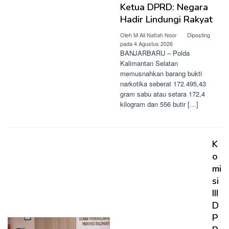
Ketua DPRD: Negara
Hadir Lindungi Rakyat
Oleh
M Ali Nafiah Noor
Diposting
pada
4 Agustus 2026
BANJARBARU – Polda
Kalimantan Selatan
memusnahkan barang bukti
narkotika seberat 172.495,43
gram sabu atau setara 172,4
kilogram dan 556 butir […]
K
o
mi
si
III
D
P