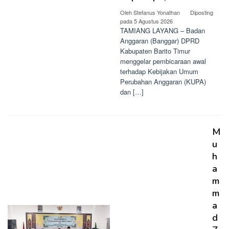
Oleh
Stefanus Yonathan
Diposting
pada
5 Agustus 2026
TAMIANG LAYANG – Badan
Anggaran (Banggar) DPRD
Kabupaten Barito Timur
menggelar pembicaraan awal
terhadap Kebijakan Umum
Perubahan Anggaran (KUPA)
dan […]
M
u
h
a
m
m
a
d