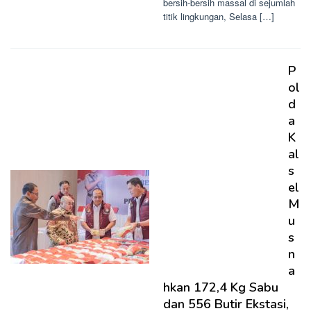
bersih-bersih massal di sejumlah
titik lingkungan, Selasa […]
P
ol
d
a
K
al
s
el
M
u
s
n
a
hkan 172,4 Kg Sabu
dan 556 Butir Ekstasi,