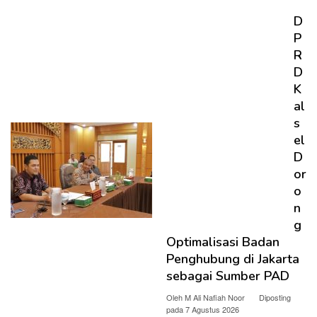
D
P
R
D
K
al
s
el
D
or
o
n
g
Optimalisasi Badan
Penghubung di Jakarta
sebagai Sumber PAD
Oleh
M Ali Nafiah Noor
Diposting
pada
7 Agustus 2026