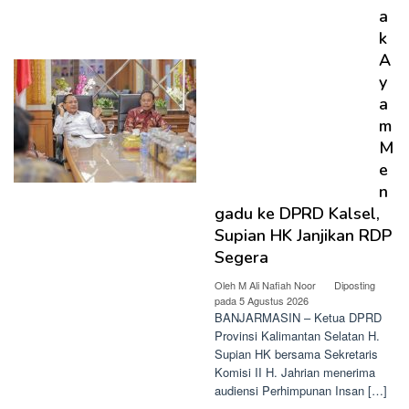
a
k
A
y
a
m
M
e
n
gadu ke DPRD Kalsel,
Supian HK Janjikan RDP
Segera
Oleh
M Ali Nafiah Noor
Diposting
pada
5 Agustus 2026
BANJARMASIN – Ketua DPRD
Provinsi Kalimantan Selatan H.
Supian HK bersama Sekretaris
Komisi II H. Jahrian menerima
audiensi Perhimpunan Insan […]