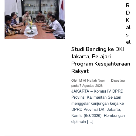
R
D
K
al
s
el
Studi Banding ke DKI
Jakarta, Pelajari
Program Kesejahteraan
Rakyat
Oleh
M Ali Nafiah Noor
Diposting
pada
7 Agustus 2026
JAKARTA – Komisi IV DPRD
Provinsi Kalimantan Selatan
menggelar kunjungan kerja ke
DPRD Provinsi DKI Jakarta,
Kamis (6/8/2026). Rombongan
dipimpin […]