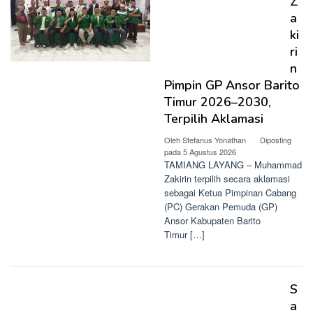
Z
a
ki
ri
n
Pimpin GP Ansor Barito
Timur 2026–2030,
Terpilih Aklamasi
Oleh
Stefanus Yonathan
Diposting
pada
5 Agustus 2026
TAMIANG LAYANG – Muhammad
Zakirin terpilih secara aklamasi
sebagai Ketua Pimpinan Cabang
(PC) Gerakan Pemuda (GP)
Ansor Kabupaten Barito
Timur […]
S
a