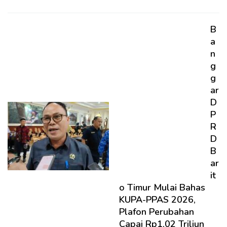
B
a
n
g
g
ar
D
P
R
D
B
ar
it
o Timur Mulai Bahas
KUPA-PPAS 2026,
Plafon Perubahan
Capai Rp1,02 Triliun