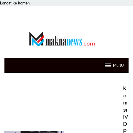
Loncat ke konten
MENU
maknanews
K
o
mi
si
IV
D
P