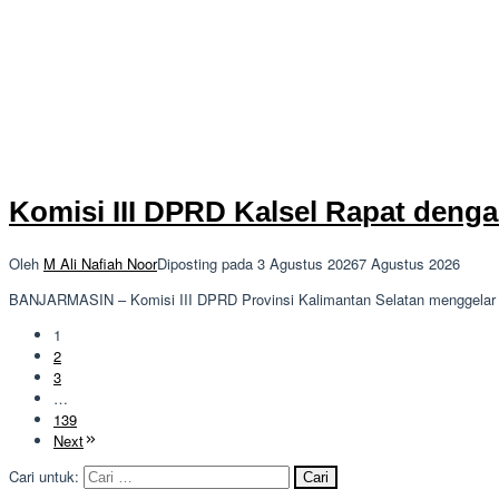
Komisi III DPRD Kalsel Rapat den
Oleh
M Ali Nafiah Noor
Diposting pada
3 Agustus 2026
7 Agustus 2026
BANJARMASIN – Komisi III DPRD Provinsi Kalimantan Selatan menggelar
1
2
3
…
139
Next
Cari untuk: