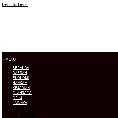
Loncat ke konten
MENU
BERANDA
DAERAH
EKONOMI
HANKAM
KEJADIAN
OLAHRAGA
OPINI
LAINNYA
POLITIK
SILAM
TUTUR