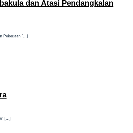
arbakula dan Atasi Pendangkalan
an Pekerjaan […]
ra
an […]