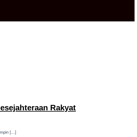
Kesejahteraan Rakyat
impin […]