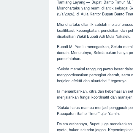
Tamiang Layang — Bupati Barito Timur, M.
Misnohartaku yang resmi dilantik sebagai S
(5/1/2026), di Aula Kantor Bupati Barito Timu
Misnohartaku dilantik setelah melalui pros
kualifikasi, kepangkatan, pendidikan dan pela
disaksikan Wakil Bupati Adi Mula Nakalelu,
Bupati M. Yamin menegaskan, Sekda memili
daerah. Menurutnya, Sekda bukan hanya peja
pemerintahan.
“Sekda memikul tanggung jawab besar dal
mengoordinasikan perangkat daerah, serta
berjalan efektif dan akuntabel,” tegasnya.
Ia menambahkan, citra dan keberhasilan se
menjalankan fungsi koordinatif dan manajeri
“Sekda harus mampu menjadi penggerak per
Kabupaten Barito Timur,” ujar Yamin.
Dalam arahannya, Bupati juga menekankan 
nyata, bukan sekadar jargon. Kepemimpinan