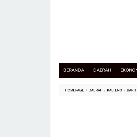
Loncat
ke
konten
BERANDA
DAERAH
EKONO
HOMEPAGE
/
DAERAH
/
KALTENG
/
BARIT