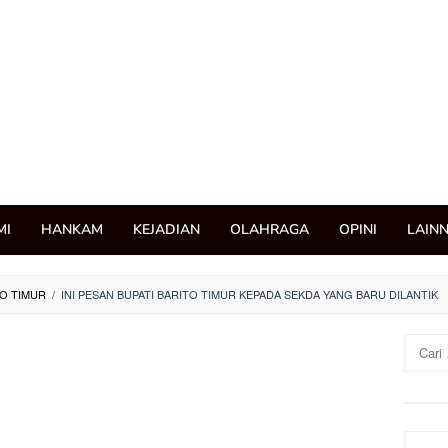
MI
HANKAM
KEJADIAN
OLAHRAGA
OPINI
LAIN
O TIMUR
/
INI PESAN BUPATI BARITO TIMUR KEPADA SEKDA YANG BARU DILANTIK
Cari
untuk: