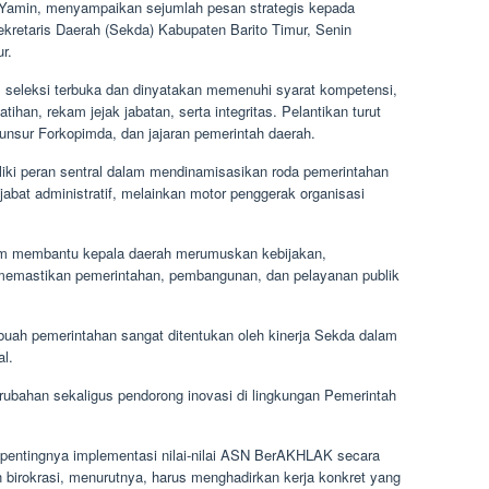
 Yamin, menyampaikan sejumlah pesan strategis kepada
ekretaris Daerah (Sekda) Kabupaten Barito Timur, Senin
r.
es seleksi terbuka dan dinyatakan memenuhi syarat kompetensi,
tihan, rekam jejak jabatan, serta integritas. Pelantikan turut
 unsur Forkopimda, dan jajaran pemerintah daerah.
ki peran sentral dalam mendinamisasikan roda pemerintahan
bat administratif, melainkan motor penggerak organisasi
am membantu kepala daerah merumuskan kebijakan,
 memastikan pemerintahan, pembangunan, dan pelayanan publik
buah pemerintahan sangat ditentukan oleh kinerja Sekda dalam
al.
ubahan sekaligus pendorong inovasi di lingkungan Pemerintah
pentingnya implementasi nilai-nilai ASN BerAKHLAK secara
 birokrasi, menurutnya, harus menghadirkan kerja konkret yang