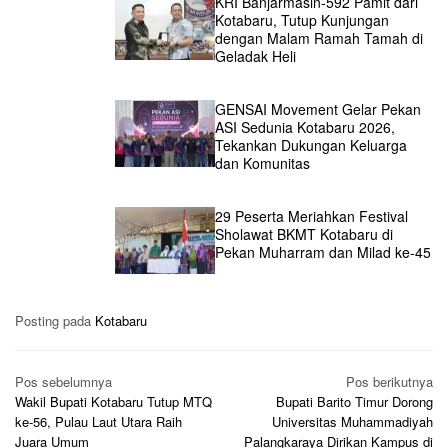
KRI Banjarmasin-592 Pamit dari
Kotabaru, Tutup Kunjungan
dengan Malam Ramah Tamah di
Geladak Heli
GENSAI Movement Gelar Pekan
ASI Sedunia Kotabaru 2026,
Tekankan Dukungan Keluarga
dan Komunitas
29 Peserta Meriahkan Festival
Sholawat BKMT Kotabaru di
Pekan Muharram dan Milad ke-45
Posting pada
Kotabaru
Navigasi
Pos sebelumnya
Pos berikutnya
pos
Wakil Bupati Kotabaru Tutup MTQ
Bupati Barito Timur Dorong
ke-56, Pulau Laut Utara Raih
Universitas Muhammadiyah
Juara Umum
Palangkaraya Dirikan Kampus di