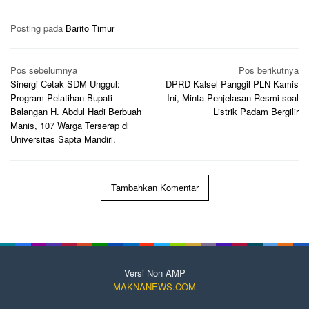
Posting pada
Barito Timur
Navigasi
Pos sebelumnya
Pos berikutnya
pos
Sinergi Cetak SDM Unggul:
DPRD Kalsel Panggil PLN Kamis
Program Pelatihan Bupati
Ini, Minta Penjelasan Resmi soal
Balangan H. Abdul Hadi Berbuah
Listrik Padam Bergilir
Manis, 107 Warga Terserap di
Universitas Sapta Mandiri.
Tambahkan Komentar
Versi Non AMP
MAKNANEWS.COM