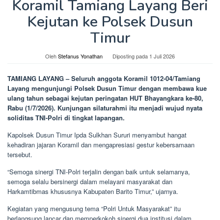
Koramil Tamiang Layang Beri
Kejutan ke Polsek Dusun
Timur
Oleh
Stefanus Yonathan
Diposting pada
1 Juli 2026
TAMIANG LAYANG – Seluruh anggota Koramil 1012-04/Tamiang
Layang mengunjungi Polsek Dusun Timur dengan membawa kue
ulang tahun sebagai kejutan peringatan HUT Bhayangkara ke-80,
Rabu (1/7/2026). Kunjungan silaturahmi itu menjadi wujud nyata
soliditas TNI-Polri di tingkat lapangan.
Kapolsek Dusun Timur Ipda Sulkhan Sururi menyambut hangat
kehadiran jajaran Koramil dan mengapresiasi gestur kebersamaan
tersebut.
“Semoga sinergi TNI-Polri terjalin dengan baik untuk selamanya,
semoga selalu bersinergi dalam melayani masyarakat dan
Harkamtibmas khususnya Kabupaten Barito Timur,” ujarnya.
Kegiatan yang mengusung tema “Polri Untuk Masyarakat” itu
berlangsung lancar dan memperkokoh sinergi dua institusi dalam