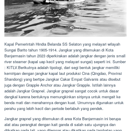
Kapal Pemerintah Hindia Belanda SS Selaton yang melayari wilayah
Sungai Barito tahun 1905-1914. Jangkar yang ditemukan di Kota
Banjarmasin tahun 2023 diperkirakan adalah jangkar dengan jenis small
river steamer (kapal uap kecil yang melayari sungai) seperti ini. Sumber
: KITLV.Berikutnya adalah tipologi, dari segi bentuk jangkar memiliki
kemiripan dengan jangkar kapal laut produksi Cina (Qingdao, Provinsi
Shandong) yang bertipe Jangkar Cakar Empat Galvanis atau disebut
juga dengan Grapple Anchor atau Jangkar Grapple. Istilah lainnya
adalah Jangkar Grapnel. Jangkar grapnel sangat cocok untuk dasar
dangkal karena bentuknya memungkinkan siripnya untuk mengait ke
benda mati dan menahannya dengan kuat. Umumnya digunakan untuk
perahu yang lebih kecil dan periode berlabuh yang pendek.
Jangkar grapnel yang ditemukan di area Kota Banjarmasin ini berupa
alat atau perangkat dengan kait ganda di salah satu ujungnya dan
diikatkan pada tali, yang dilempar atau dikaitkan pada tambatan yang