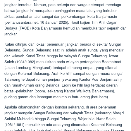
jangkar tersebut. Namun, para pekerja dan warga setempat menduga
bahwa jangkar ini merupakan peninggalan masa lalu yang terkubur
akibat perubahan alur sungai dan perkembangan kota Banjarmasin
(pelitanusantara.net, 16 Januari 2025).
Hasil kajian Tim Ahli Cagar
Budaya (TACB) Kota Banjarmasin kemudian membuka tabir sejarah dari
jangkar.
Kalau ditinjau dari lokasi penemuan jangkar, berada di sekitar Sungai
Belasung. Sungai Belasung saat ini adalah anak sungai yang mengalir
dari wilayah Kanal Tatas hingga ke wilayah Sungai Telawang. Idwar
Saleh (1981/1982) menuliskan pada wilayah pertengahan Boomstraat
(Jalan Lambung Mangkurat) terdapat simpang empat, yang dikenal
dengan Keramat Belasung. Arah ke hilir sampai dengan muara sungai
Talawang terdapat rumah penjara (sekarang Kantor Pos Banjarmasin)
dan rumah-rumah orang Belanda. Lebih ke hilir lagi terdapat daerah
batas ·pelabuhan (boom, sekarang Kantor Walikota Banjarmasin),
gudang garam dan lapangan menimbun batu arang (batubara).
Apabila dibandingkan dengan kondisi sekarang, di area penemuan
jangkar mengalir Sungai Belasung dari wilayah Tatas (sekarang Masjid
Sabilal Muhtadin) hingga Sungai Telawang. Wajar bila Idwar Saleh
(1981/1981) menuliskan ada area yang dinamakan Keramat Belasung
yang terletak tidak jauh dari posisi Sungai Belasung sekarang. Dugaan