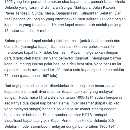
1997 yang lalu, pernah ditemukan sisa kapal masa pemerintahan Hindia
Belanda yang Karam di Bantaran Sungai Martapura, Jalan Kapten
Pierre Tendean, Sungai Mesa, Banjarmasin, Kalimantan Selatan. Dari
hasil penggalian, bagian yang ditampakkan baru sekitar 30% dari bagian
kapal utuh yang tenggelam. Ukuran kapal secara utuh adalah panjang
15 meter dan lebar 4 meter.
Bahan pembuat kapal adalah pelat besi baja (untuk badan kapal) dan
besi siku (kerangka kapal). Dari analisis diketahui bahwa kapal ini
merupakan kapal tarik, tidak bermesin. Kapal ini digerakkan dengan
cara ditarik oleh kapal lain yang bermotor (tugboat). Mengingat bahwa
kapal ini menggunakan pelat besi baja dan besi siku, yang baru mulai
diproduksi pada awal abad ke- 20, maka usia kapal diperkirakan sekitar
75 tahun (pada tahun 1997 lalu).
Dari segi perbandingan ini, diperkirakan kemungkinan besar adalah
kapal berjenis small river steamer (kapal uap kecil yang melayari
sungai). Pada masa Hindia Belanda tahun 1905-1914 sudah beroperasi
sedikitnya dua kapal uap berjenis small river steamer (kapal uap kecil
yang melayari sungai) berjenis boiler pipa air (water steam) dengan
bahan bakar batubara. Dalam sumber gambar KITLV terdapat
visualisasi kapal uap yakni Kapal Pemerintah Hindia Belanda S.S.
Selaton (model stoomboot) melayari sungai barito tahun 1905-1914.