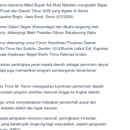
amin bersama Wakil Bupati Adi Mula Nakalelu menghadiri Rapat
Pusat dan Daerah Tahun 2026 yang digelar di Sentul
upaten Bogor, Jawa Barat, Senin (2/2/2026).
rian Dalam Negeri (Kemendagri) dan dibuka langsung oleh
nto, didampingi Wakil Presiden Gibran Rakabuming Raka.
Timur didampingi unsur Forum Koordinasi Pimpinan Daerah
to Timur Nur Sulistio, Dandim 1012/Buntok Letkol Edi, Kapolres
ala Kejaksaan Negeri Barito Timur Rahmad Isnaini.
nkan pentingnya peran kepala daerah sebagai pemimpin rakyat
etapi juga memastikan program pembangunan benar-benar
arito Timur M. Yamin menegaskan komitmen pemerintah daerah
naan program prioritas nasional hingga ke tingkat daerah.
gis untuk menyelaraskan kebijakan pemerintah pusat dan
berjalan efektif dan tepat sasaran.
da penguatan ekonomi nasional, peningkatan investasi,
n yang berdampak langsung bagi masyarakat, seperti penguatan
Gratis (MBG).