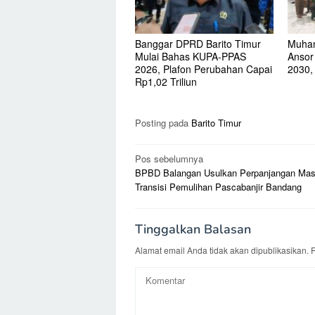
Banggar DPRD Barito Timur
Muham
Mulai Bahas KUPA-PPAS
Ansor
2026, Plafon Perubahan Capai
2030, 
Rp1,02 Triliun
Posting pada
Barito Timur
Navigasi
Pos sebelumnya
BPBD Balangan Usulkan Perpanjangan Ma
pos
Transisi Pemulihan Pascabanjir Bandang
Tinggalkan Balasan
Alamat email Anda tidak akan dipublikasikan.
R