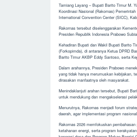
Tamiang Layang – Bupati Barito Timur M. Y
Koordinasi Nasional (Rakornas) Pemerintah 
International Convention Center (SICC), Kab
Rakornas tersebut diselenggarakan Kemente
Presiden Republik Indonesia Prabowo Subia
Kehadiran Bupati dan Wakil Bupati Barito 
(Forkopimda), di antaranya Ketua DPRD Bari
Barito Timur AKBP Eddy Santoso, serta Kep
Dalam arahannya, Presiden Prabowo meneka
yang tidak hanya merumuskan kebijakan, t
dirasakan manfaatnya oleh masyarakat.
Menindaklanjuti arahan tersebut, Bupati B
untuk mendukung dan mengakselerasi pelaksa
Menurutnya, Rakornas menjadi forum strate
daerah, agar implementasi program nasional 
Rakornas 2026 memfokuskan pembahasan pa
ketahanan energi, serta program kerakyata
koperasi desa dan Program Makan Bergizi 