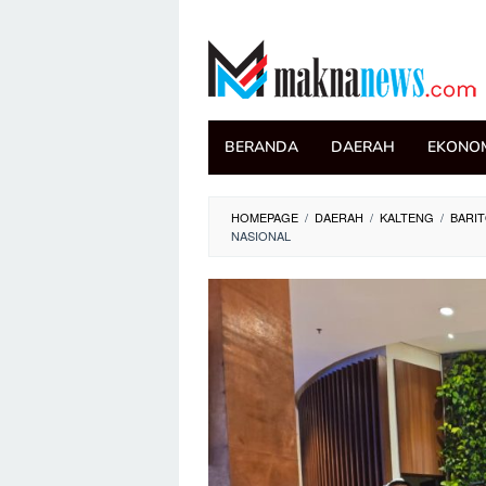
Loncat
ke
konten
BERANDA
DAERAH
EKONO
HOMEPAGE
/
DAERAH
/
KALTENG
/
BARIT
NASIONAL