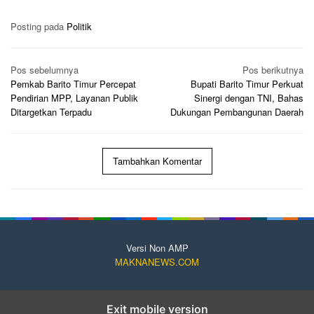
Posting pada
Politik
Navigasi
Pos sebelumnya
Pos berikutnya
pos
Pemkab Barito Timur Percepat
Bupati Barito Timur Perkuat
Pendirian MPP, Layanan Publik
Sinergi dengan TNI, Bahas
Ditargetkan Terpadu
Dukungan Pembangunan Daerah
Tambahkan Komentar
Versi Non AMP
MAKNANEWS.COM
Exit mobile version