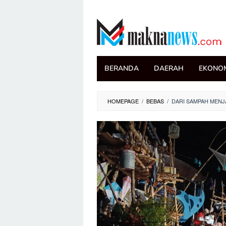
Loncat
ke
konten
BERANDA
DAERAH
EKONO
HOMEPAGE
/
BEBAS
/
DARI SAMPAH MENJ