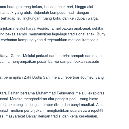
 barang-barang bekas, benda sehari-hari, hingga alat
n artistik yang utuh. Sejumlah komposer hadir dengan
rhadap isu lingkungan, ruang kota, dan kehidupan warga.
ukan melalui karya Residu. Ia melibatkan anak-anak sekitar
ng bekas sambil menyanyikan lagu-lagu tradisional anak. Bunyi
i keseharian kampung yang diterjemahkan menjadi komposisi
karya Garak. Melalui perkusi dari material sampah dan suara-
kasar, ia menyampaikan pesan bahwa sampah bukan sesuatu
t penampilan Zaki Budia Sani melalui repertoar Journey, yang
zra Raihan bersama Muhammad Febriyanor melalui eksplorasi
disional. Mereka menghadirkan alat penapis padi—yang biasa
isi dan kosong—sebagai sumber ritme dan bunyi musikal. Alat
menjadi medium pertunjukan, menghadirkan suara-suara repetitif
si masyarakat Banjar dengan tradisi dan kerja keseharian.