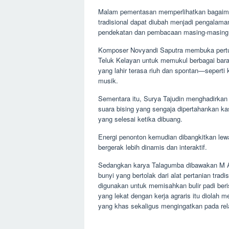
Malam pementasan memperlihatkan bagaimana
tradisional dapat diubah menjadi pengalama
pendekatan dan pembacaan masing-masing te
Komposer Novyandi Saputra membuka pertunj
Teluk Kelayan untuk memukul berbagai bara
yang lahir terasa riuh dan spontan—sepert
musik.
Sementara itu, Surya Tajudin menghadirkan 
suara bising yang sengaja dipertahankan 
yang selesai ketika dibuang.
Energi penonton kemudian dibangkitkan lewa
bergerak lebih dinamis dan interaktif.
Sedangkan karya Talagumba dibawakan M A
bunyi yang bertolak dari alat pertanian tra
digunakan untuk memisahkan bulir padi ber
yang lekat dengan kerja agraris itu diolah 
yang khas sekaligus mengingatkan pada rela