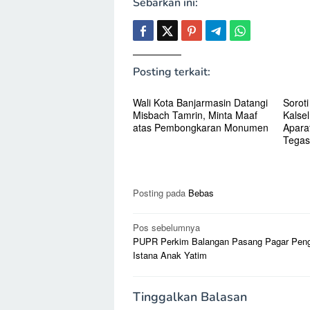
Sebarkan ini:
Posting terkait:
Wali Kota Banjarmasin Datangi
Sorot
Misbach Tamrin, Minta Maaf
Kalse
atas Pembongkaran Monumen
Apara
Tegas
Posting pada
Bebas
Navigasi
Pos sebelumnya
PUPR Perkim Balangan Pasang Pagar Pe
pos
Istana Anak Yatim
Tinggalkan Balasan