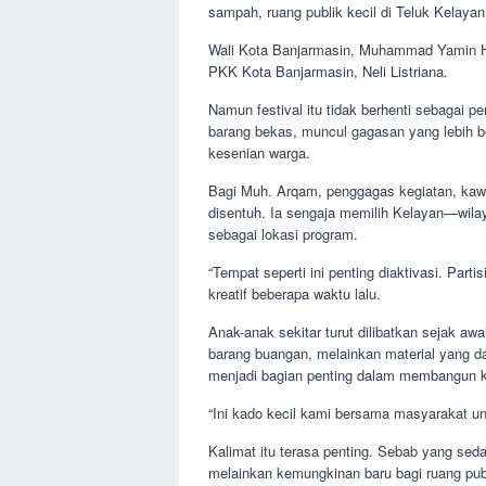
sampah, ruang publik kecil di Teluk Kelay
Wali Kota Banjarmasin, Muhammad Yamin HR
PKK Kota Banjarmasin, Neli Listriana.
Namun festival itu tidak berhenti sebagai p
barang bekas, muncul gagasan yang lebih 
kesenian warga.
Bagi Muh. Arqam, penggagas kegiatan, kawa
disentuh. Ia sengaja memilih Kelayan—wila
sebagai lokasi program.
“Tempat seperti ini penting diaktivasi. Parti
kreatif beberapa waktu lalu.
Anak-anak sekitar turut dilibatkan sejak 
barang buangan, melainkan material yang da
menjadi bagian penting dalam membangun ke
“Ini kado kecil kami bersama masyarakat un
Kalimat itu terasa penting. Sebab yang sed
melainkan kemungkinan baru bagi ruang pub