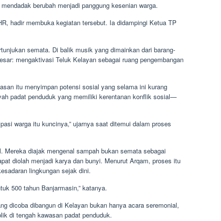
an mendadak berubah menjadi panggung kesenian warga.
, hadir membuka kegiatan tersebut. Ia didampingi Ketua TP
ertunjukan semata. Di balik musik yang dimainkan dari barang-
besar: mengaktivasi Teluk Kelayan sebagai ruang pengembangan
san itu menyimpan potensi sosial yang selama ini kurang
yah padat penduduk yang memiliki kerentanan konflik sosial—
sipasi warga itu kuncinya,” ujarnya saat ditemui dalam proses
awal. Mereka diajak mengenal sampah bukan semata sebagai
pat diolah menjadi karya dan bunyi. Menurut Arqam, proses itu
sadaran lingkungan sejak dini.
tuk 500 tahun Banjarmasin,” katanya.
ang dicoba dibangun di Kelayan bukan hanya acara seremonial,
lik di tengah kawasan padat penduduk.