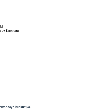
 RI
-76 Kotabaru
ntar saya berikutnya.