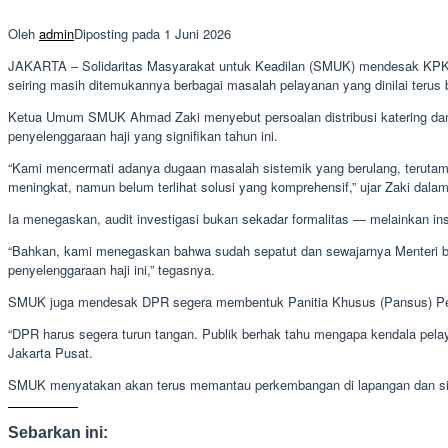
Oleh
admin
Diposting pada
1 Juni 2026
JAKARTA – Solidaritas Masyarakat untuk Keadilan (SMUK) mendesak KPK da
seiring masih ditemukannya berbagai masalah pelayanan yang dinilai terus b
Ketua Umum SMUK Ahmad Zaki menyebut persoalan distribusi katering dan 
penyelenggaraan haji yang signifikan tahun ini.
“Kami mencermati adanya dugaan masalah sistemik yang berulang, terutama 
meningkat, namun belum terlihat solusi yang komprehensif,” ujar Zaki dalam
Ia menegaskan, audit investigasi bukan sekadar formalitas — melainkan 
“Bahkan, kami menegaskan bahwa sudah sepatut dan sewajarnya Menteri bes
penyelenggaraan haji ini,” tegasnya.
SMUK juga mendesak DPR segera membentuk Panitia Khusus (Pansus) Pengaw
“DPR harus segera turun tangan. Publik berhak tahu mengapa kendala pela
Jakarta Pusat.
SMUK menyatakan akan terus memantau perkembangan di lapangan dan sia
Sebarkan ini: