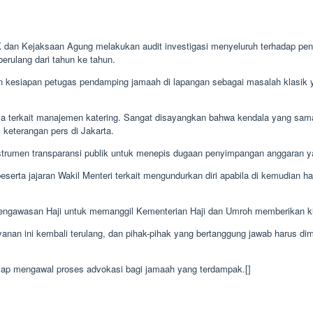
n Kejaksaan Agung melakukan audit investigasi menyeluruh terhadap penge
erulang dari tahun ke tahun.
kesiapan petugas pendamping jamaah di lapangan sebagai masalah klasik y
terkait manajemen katering. Sangat disayangkan bahwa kendala yang sama te
 keterangan pers di Jakarta.
instrumen transparansi publik untuk menepis dugaan penyimpangan anggaran 
erta jajaran Wakil Menteri terkait mengundurkan diri apabila di kemudian h
asan Haji untuk memanggil Kementerian Haji dan Umroh memberikan klarifik
yanan ini kembali terulang, dan pihak-pihak yang bertanggung jawab harus 
p mengawal proses advokasi bagi jamaah yang terdampak.[]