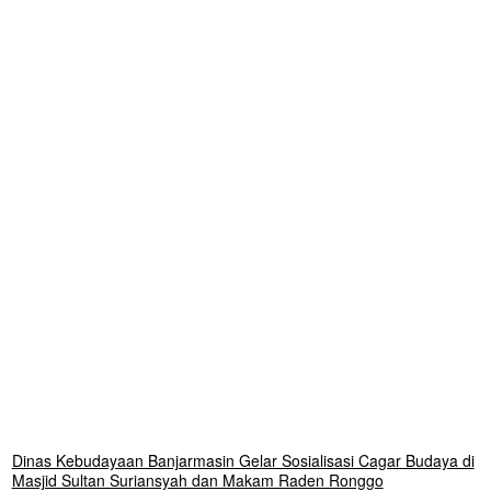
Dinas Kebudayaan Banjarmasin Gelar Sosialisasi Cagar Budaya di
Masjid Sultan Suriansyah dan Makam Raden Ronggo