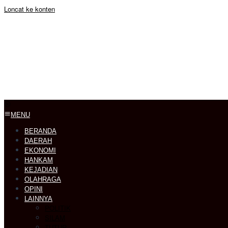
Loncat ke konten
MENU
BERANDA
DAERAH
EKONOMI
HANKAM
KEJADIAN
OLAHRAGA
OPINI
LAINNYA
POLITIK
SILAM
TUTUR