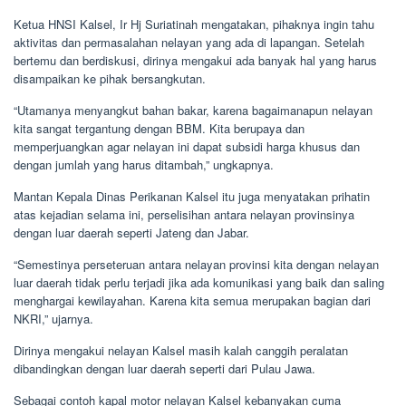
Ketua HNSI Kalsel, Ir Hj Suriatinah mengatakan, pihaknya ingin tahu
aktivitas dan permasalahan nelayan yang ada di lapangan. Setelah
bertemu dan berdiskusi, dirinya mengakui ada banyak hal yang harus
disampaikan ke pihak bersangkutan.
“Utamanya menyangkut bahan bakar, karena bagaimanapun nelayan
kita sangat tergantung dengan BBM. Kita berupaya dan
memperjuangkan agar nelayan ini dapat subsidi harga khusus dan
dengan jumlah yang harus ditambah,” ungkapnya.
Mantan Kepala Dinas Perikanan Kalsel itu juga menyatakan prihatin
atas kejadian selama ini, perselisihan antara nelayan provinsinya
dengan luar daerah seperti Jateng dan Jabar.
“Semestinya perseteruan antara nelayan provinsi kita dengan nelayan
luar daerah tidak perlu terjadi jika ada komunikasi yang baik dan saling
menghargai kewilayahan. Karena kita semua merupakan bagian dari
NKRI,” ujarnya.
Dirinya mengakui nelayan Kalsel masih kalah canggih peralatan
dibandingkan dengan luar daerah seperti dari Pulau Jawa.
Sebagai contoh kapal motor nelayan Kalsel kebanyakan cuma