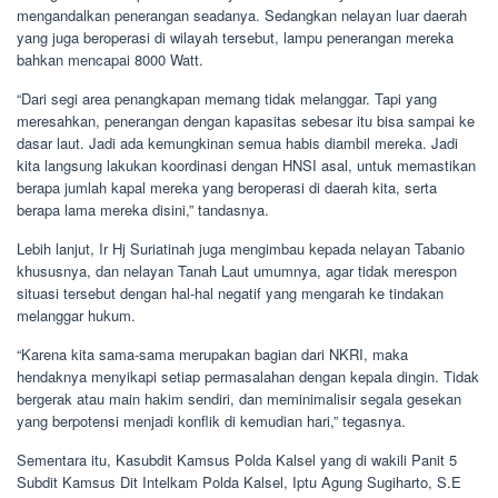
mengandalkan penerangan seadanya. Sedangkan nelayan luar daerah
yang juga beroperasi di wilayah tersebut, lampu penerangan mereka
bahkan mencapai 8000 Watt.
“Dari segi area penangkapan memang tidak melanggar. Tapi yang
meresahkan, penerangan dengan kapasitas sebesar itu bisa sampai ke
dasar laut. Jadi ada kemungkinan semua habis diambil mereka. Jadi
kita langsung lakukan koordinasi dengan HNSI asal, untuk memastikan
berapa jumlah kapal mereka yang beroperasi di daerah kita, serta
berapa lama mereka disini,” tandasnya.
Lebih lanjut, Ir Hj Suriatinah juga mengimbau kepada nelayan Tabanio
khususnya, dan nelayan Tanah Laut umumnya, agar tidak merespon
situasi tersebut dengan hal-hal negatif yang mengarah ke tindakan
melanggar hukum.
“Karena kita sama-sama merupakan bagian dari NKRI, maka
hendaknya menyikapi setiap permasalahan dengan kepala dingin. Tidak
bergerak atau main hakim sendiri, dan meminimalisir segala gesekan
yang berpotensi menjadi konflik di kemudian hari,” tegasnya.
Sementara itu, Kasubdit Kamsus Polda Kalsel yang di wakili Panit 5
Subdit Kamsus Dit Intelkam Polda Kalsel, Iptu Agung Sugiharto, S.E