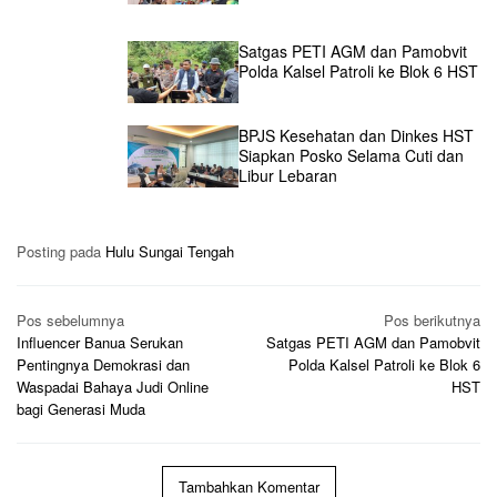
Satgas PETI AGM dan Pamobvit
Polda Kalsel Patroli ke Blok 6 HST
BPJS Kesehatan dan Dinkes HST
Siapkan Posko Selama Cuti dan
Libur Lebaran
Posting pada
Hulu Sungai Tengah
Navigasi
Pos sebelumnya
Pos berikutnya
pos
Influencer Banua Serukan
Satgas PETI AGM dan Pamobvit
Pentingnya Demokrasi dan
Polda Kalsel Patroli ke Blok 6
Waspadai Bahaya Judi Online
HST
bagi Generasi Muda
Tambahkan Komentar